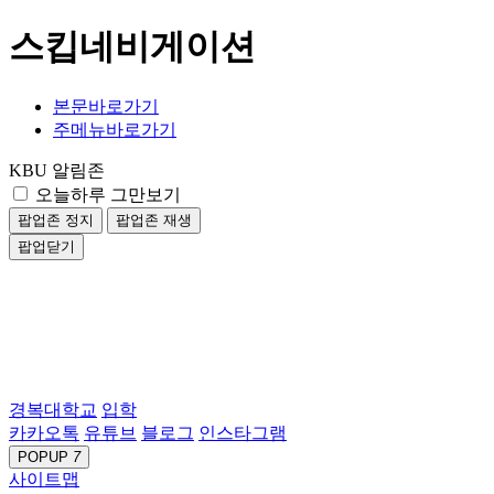
스킵네비게이션
본문바로가기
주메뉴바로가기
KBU 알림존
오늘하루 그만보기
팝업존 정지
팝업존 재생
팝업닫기
경복대학교
입학
카카오톡
유튜브
블로그
인스타그램
POPUP
7
사이트맵