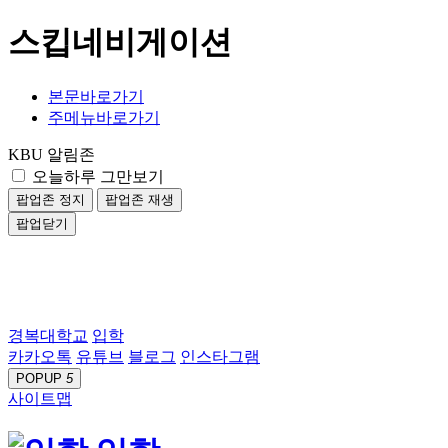
스킵네비게이션
본문바로가기
주메뉴바로가기
KBU 알림존
오늘하루 그만보기
팝업존 정지
팝업존 재생
팝업닫기
경복대학교
입학
카카오톡
유튜브
블로그
인스타그램
POPUP
5
사이트맵