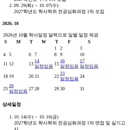
09. 29(화) ∼ 10. 07(수)
2027학년도 학사학위 전공심화과정 1차 모집
2026. 10
2026년 10월 학사일정 달력으로 일별 일정 제공
S
M
T
W
T
F
S
1
2
3
4
5
6
7
8
9
10
14
16
17
11
12
13
15
일정있음
일정있음
일정있음
23
18
19
20
21
22
24
일정있음
26
25
27
28
29
30
31
일정있음
상세일정
10. 14(수) ∼ 10. 16(금)
2027학년도 학사학위 전공심화과정 1차 면접 및 실기고
사