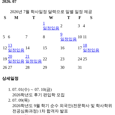
2026. 07
2026년 7월 학사일정 달력으로 일별 일정 제공
S
M
T
W
T
F
S
1
2
3
4
일정있음
9
5
6
7
8
10
11
일정있음
13
18
12
14
15
16
17
일정있음
일정있음
20
21
19
22
23
24
25
일정있음
일정있음
26
27
28
29
30
31
상세일정
07. 01(수) ∼ 07. 10(금)
2026학년도 후기 편입학 모집
07. 09(목)
2026학년도 9월 학기 순수 외국인(전문학사 및 학사학위
전공심화과정) 1차 합격자 발표