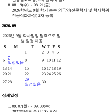
08. 19(수) ∼ 08. 21(금)
2026학년도 9월 학기 순수 외국인(전문학사 및 학사학위
전공심화과정) 2차 등록
2026. 09
2026년 9월 학사일정 달력으로 일
별 일정 제공
S
M
T
W
T
F
S
1
2
3
4
5
7
6
8
9
10
11
12
일정있음
13
14
15
16
17
18
19
20
21
22
23
24
25
26
29
27
28
30
일정있음
상세일정
09. 07(월) ∼ 09. 30(수)
2027학년도 수시 1차 모집