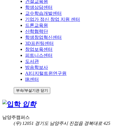
건설교육원
학생상담센터
교수학습개발센터
기업가 정신 창업 지원 센터
드론교육원
산학협력단
학생창업혁신센터
3D프린팅센터
창업보육센터
피트니스센터
도서관
방송학보사
AI디지털트윈연구원
IR센터
부속/부설기관 닫기
입학
남양주캠퍼스
(우) 12051 경기도 남양주시 진접읍 경복대로 425