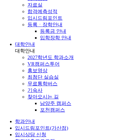
자료실
합격예측성적
입시드림포인트
등록ㆍ장학안내
등록금 안내
입학장학 안내
대학안내
대학안내
2027학년도 학과소개
VR캠퍼스투어
홍보영상
최첨단 실습실
무료통학버스
기숙사
찾아오시는 길
남양주 캠퍼스
포천캠퍼스
학과안내
입시드림포인트(가산점)
입시상담 신청