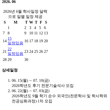
2026. 06
2026년 6월 학사일정 달력
으로 일별 일정 제공
S
M
T
W
T
F
S
1
2
3
4
5
6
7
8
9
10
11
12
13
15
14
16
17
18
19
20
일정있음
22
21
23
24
25
26
27
일정있음
28
29
30
상세일정
06. 15(월) ∼ 07. 10(금)
2026학년도 후기 전문기술석사 모집
06. 22(월) ∼ 07. 03(금)
2026학년도 9월 학기 순수 외국인(전문학사 및 학사학위
전공심화과정) 1차 모집