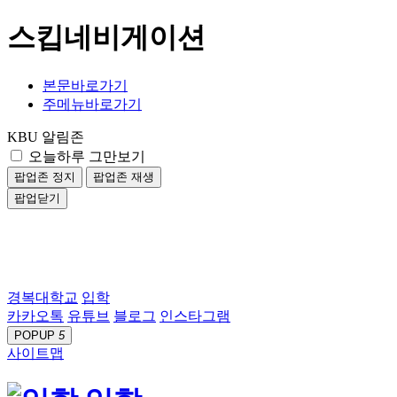
스킵네비게이션
본문바로가기
주메뉴바로가기
KBU 알림존
오늘하루 그만보기
팝업존 정지
팝업존 재생
팝업닫기
경복대학교
입학
카카오톡
유튜브
블로그
인스타그램
POPUP
5
사이트맵