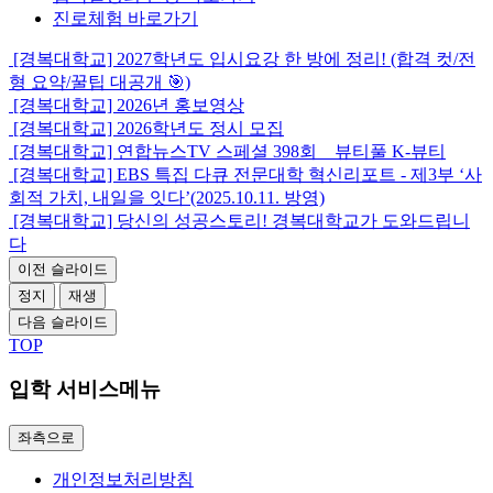
진로체험
바로가기
[경복대학교] 2027학년도 입시요강 한 방에 정리! (합격 컷/전
형 요약/꿀팁 대공개 🎯)
[경복대학교] 2026년 홍보영상
[경복대학교] 2026학년도 정시 모집
[경복대학교] 연합뉴스TV 스페셜 398회 _ 뷰티풀 K-뷰티
[경복대학교] EBS 특집 다큐 전문대학 혁신리포트 - 제3부 ‘사
회적 가치, 내일을 잇다’(2025.10.11. 방영)
[경복대학교] 당신의 성공스토리! 경복대학교가 도와드립니
다
이전 슬라이드
정지
재생
다음 슬라이드
TOP
입학 서비스메뉴
좌측으로
개인정보처리방침