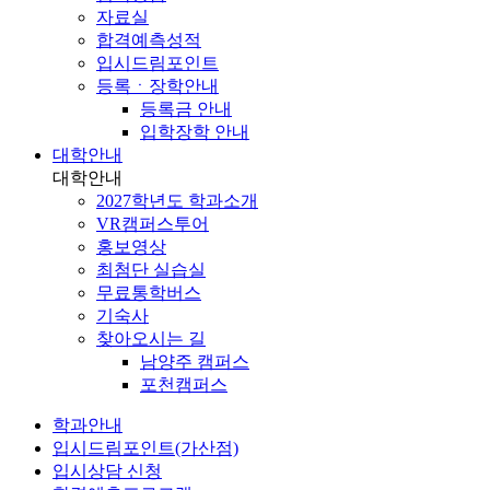
자료실
합격예측성적
입시드림포인트
등록ㆍ장학안내
등록금 안내
입학장학 안내
대학안내
대학안내
2027학년도 학과소개
VR캠퍼스투어
홍보영상
최첨단 실습실
무료통학버스
기숙사
찾아오시는 길
남양주 캠퍼스
포천캠퍼스
학과안내
입시드림포인트(가산점)
입시상담 신청