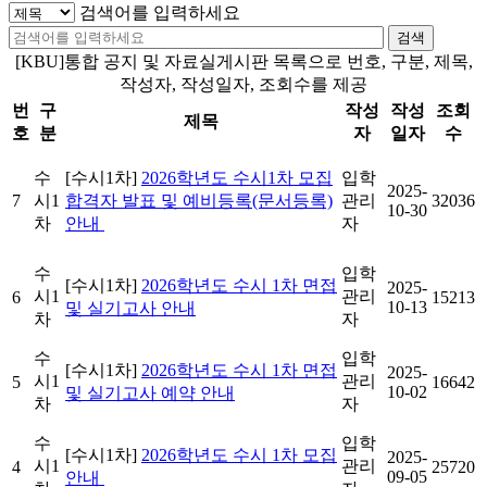
검색어를 입력하세요
검색
[KBU]통합 공지 및 자료실게시판 목록으로 번호, 구분, 제목,
작성자, 작성일자, 조회수를 제공
번
구
작성
작성
조회
제목
호
분
자
일자
수
수
[수시1차]
2026학년도 수시1차 모집
입학
2025-
7
시1
합격자 발표 및 예비등록(문서등록)
관리
32036
10-30
차
안내
자
수
입학
[수시1차]
2026학년도 수시 1차 면접
2025-
시1
관리
6
15213
10-13
및 실기고사 안내
차
자
수
입학
[수시1차]
2026학년도 수시 1차 면접
2025-
시1
관리
5
16642
10-02
및 실기고사 예약 안내
차
자
수
입학
[수시1차]
2026학년도 수시 1차 모집
2025-
시1
관리
4
25720
09-05
안내