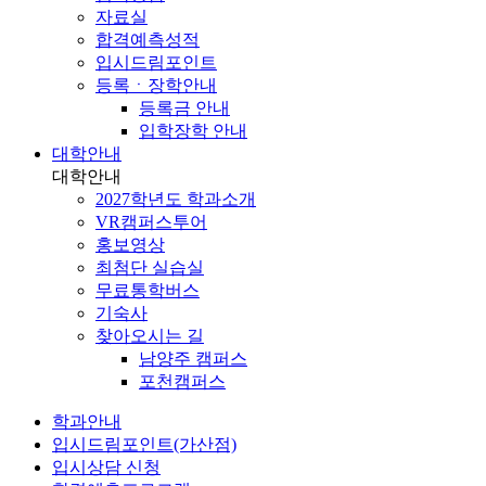
자료실
합격예측성적
입시드림포인트
등록ㆍ장학안내
등록금 안내
입학장학 안내
대학안내
대학안내
2027학년도 학과소개
VR캠퍼스투어
홍보영상
최첨단 실습실
무료통학버스
기숙사
찾아오시는 길
남양주 캠퍼스
포천캠퍼스
학과안내
입시드림포인트(가산점)
입시상담 신청