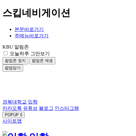
스킵네비게이션
본문바로가기
주메뉴바로가기
KBU 알림존
오늘하루 그만보기
팝업존 정지
팝업존 재생
팝업닫기
경복대학교
입학
카카오톡
유튜브
블로그
인스타그램
POPUP
5
사이트맵