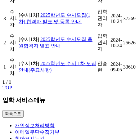
차
자
수
입학
[수시1차]
2025학년도 수시모집(1
2024-
시1
관리
3
37269
10-24
차) 합격자 발표 및 등록 안내
차
자
수
입학
[수시1차]
2025학년도 수시모집 충
2024-
시1
관리
2
25626
10-24
원합격자 발표 안내
차
자
수
[수시1차]
2025학년도 수시 1차 모집
안승
2024-
시1
1
33610
09-05
안내(주요사항)
현
차
1
/
1
TOP
입학 서비스메뉴
좌측으로
개인정보처리방침
이메일무단수집거부
찾아오시는길