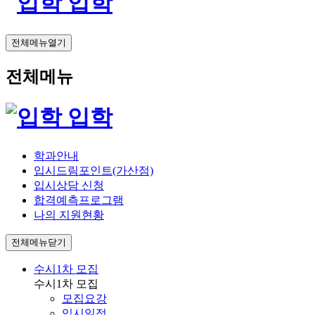
입학
전체메뉴열기
전체메뉴
입학
학과안내
입시드림포인트(가산점)
입시상담 신청
합격예측프로그램
나의 지원현황
전체메뉴닫기
수시1차 모집
수시1차 모집
모집요강
입시일정