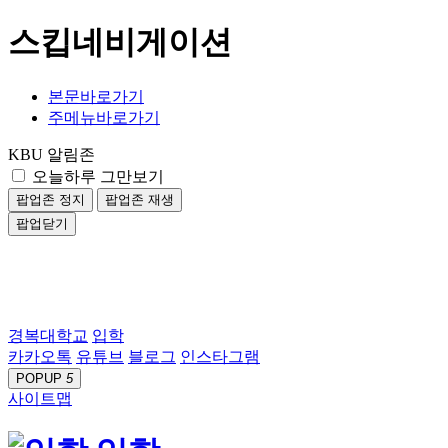
스킵네비게이션
본문바로가기
주메뉴바로가기
KBU 알림존
오늘하루 그만보기
팝업존 정지
팝업존 재생
팝업닫기
경복대학교
입학
카카오톡
유튜브
블로그
인스타그램
POPUP
5
사이트맵