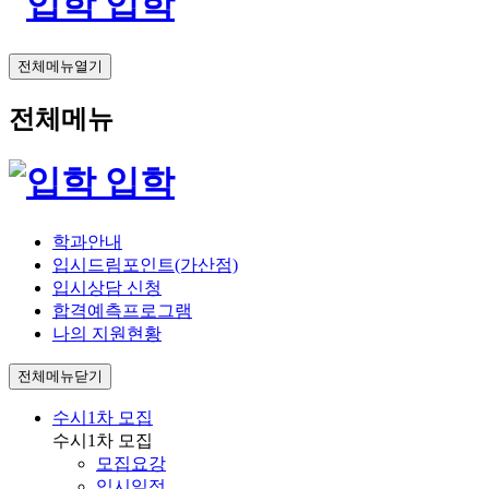
입학
전체메뉴열기
전체메뉴
입학
학과안내
입시드림포인트(가산점)
입시상담 신청
합격예측프로그램
나의 지원현황
전체메뉴닫기
수시1차 모집
수시1차 모집
모집요강
입시일정