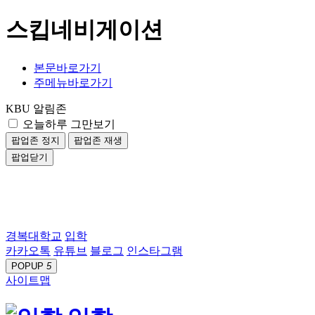
스킵네비게이션
본문바로가기
주메뉴바로가기
KBU 알림존
오늘하루 그만보기
팝업존 정지
팝업존 재생
팝업닫기
경복대학교
입학
카카오톡
유튜브
블로그
인스타그램
POPUP
5
사이트맵