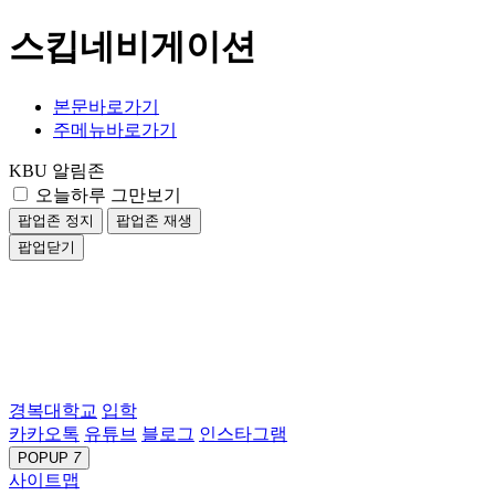
스킵네비게이션
본문바로가기
주메뉴바로가기
KBU 알림존
오늘하루 그만보기
팝업존 정지
팝업존 재생
팝업닫기
경복대학교
입학
카카오톡
유튜브
블로그
인스타그램
POPUP
7
사이트맵