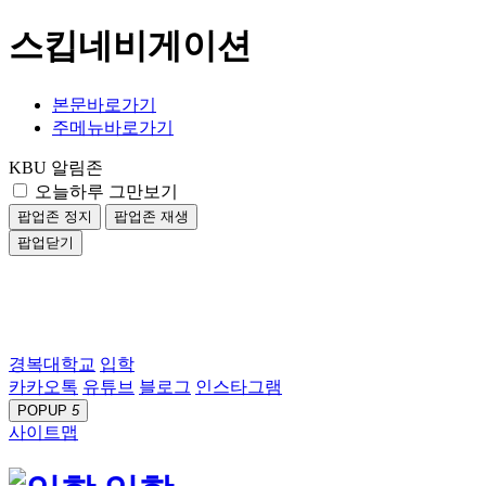
스킵네비게이션
본문바로가기
주메뉴바로가기
KBU 알림존
오늘하루 그만보기
팝업존 정지
팝업존 재생
팝업닫기
경복대학교
입학
카카오톡
유튜브
블로그
인스타그램
POPUP
5
사이트맵