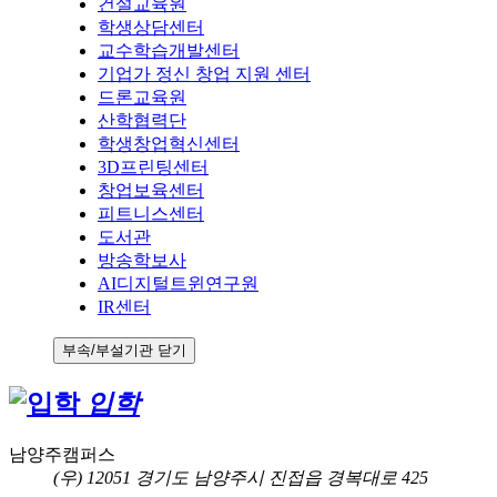
건설교육원
학생상담센터
교수학습개발센터
기업가 정신 창업 지원 센터
드론교육원
산학협력단
학생창업혁신센터
3D프린팅센터
창업보육센터
피트니스센터
도서관
방송학보사
AI디지털트윈연구원
IR센터
부속/부설기관 닫기
입학
남양주캠퍼스
(우) 12051 경기도 남양주시 진접읍 경복대로 425