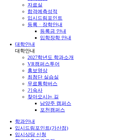
자료실
합격예측성적
입시드림포인트
등록ㆍ장학안내
등록금 안내
입학장학 안내
대학안내
대학안내
2027학년도 학과소개
VR캠퍼스투어
홍보영상
최첨단 실습실
무료통학버스
기숙사
찾아오시는 길
남양주 캠퍼스
포천캠퍼스
학과안내
입시드림포인트(가산점)
입시상담 신청